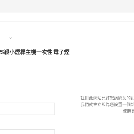
2S
殺小
煙桿主機
一次性 電子煙
註冊此網站允許您訪問您的訂
我們就會立即為您設置一個新
使購