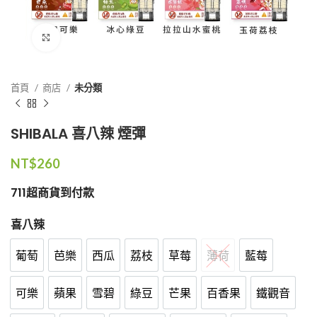
点击放大
首頁
商店
未分類
SHIBALA 喜八辣 煙彈
NT$
260
711超商貨到付款
喜八辣
葡萄
芭樂
西瓜
荔枝
草莓
薄荷
藍莓
葡萄
芭樂
西瓜
荔枝
草莓
薄荷
藍莓
可樂
蘋果
雪碧
綠豆
芒果
百香果
鐵觀音
可樂
蘋果
雪碧
綠豆
芒果
百香果
鐵觀音