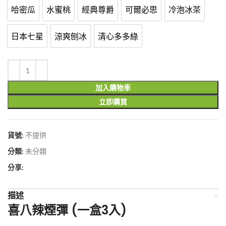
哈密瓜
水蜜桃
經典尊爵
可爾必思
冷泡冰茶
哈密瓜
水蜜桃
經典尊爵
可爾必思
冷泡冰茶
日本七星
涼爽刨冰
清心多多綠
日本七星
涼爽刨冰
清心多多綠
加入購物車
立即購買
貨號:
不提供
分類:
未分類
分享:
描述
喜八辣煙彈 (一盒3入)