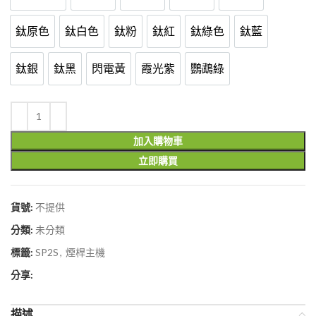
鈦原色
鈦白色
鈦粉
鈦紅
鈦綠色
鈦藍
鈦原色
鈦白色
鈦粉
鈦紅
鈦綠色
鈦藍
鈦銀
鈦黑
閃電黃
霞光紫
鸚鵡綠
鈦銀
鈦黑
閃電黃
霞光紫
鸚鵡綠
加入購物車
立即購買
貨號:
不提供
分類:
未分類
標籤:
SP2S
,
煙桿主機
分享:
描述