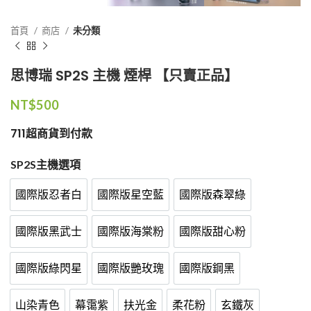
首頁
商店
未分類
思博瑞 SP2S 主機 煙桿 【只賣正品】
NT$
500
711超商貨到付款
SP2S主機選項
國際版忍者白
國際版星空藍
國際版森翠綠
國際版忍者白
國際版星空藍
國際版森翠綠
國際版黑武士
國際版海棠粉
國際版甜心粉
國際版黑武士
國際版海棠粉
國際版甜心粉
國際版綠閃星
國際版艷玫瑰
國際版鋼黑
國際版綠閃星
國際版艷玫瑰
國際版鋼黑
山染青色
幕霭紫
扶光金
柔花粉
玄鐵灰
山染青色
幕霭紫
扶光金
柔花粉
玄鐵灰